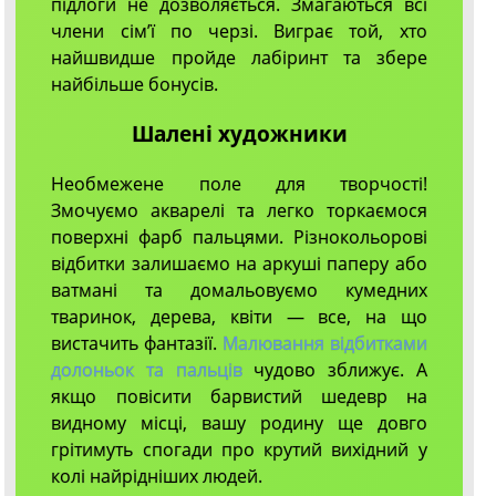
підлоги не дозволяється. Змагаються всі
члени сім’ї по черзі. Виграє той, хто
найшвидше пройде лабіринт та збере
найбільше бонусів.
Шалені художники
Необмежене поле для творчості!
Змочуємо акварелі та легко торкаємося
поверхні фарб пальцями. Різнокольорові
відбитки залишаємо на аркуші паперу або
ватмані та домальовуємо кумедних
тваринок, дерева, квіти — все, на що
вистачить фантазії.
Малювання відбитками
долоньок та пальців
чудово зближує. А
якщо повісити барвистий шедевр на
видному місці, вашу родину ще довго
грітимуть спогади про крутий вихідний у
колі найрідніших людей.