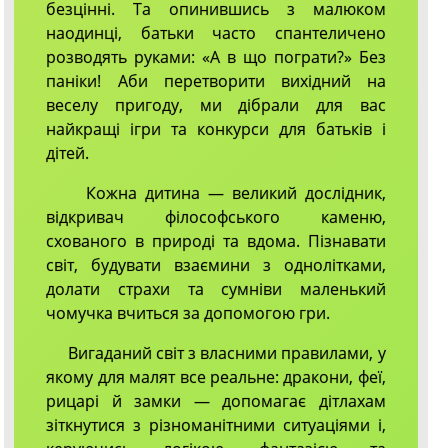
безцінні. Та опинившись з малюком
наодинці, батьки часто спантеличено
розводять руками: «А в що пограти?» Без
паніки! Аби перетворити вихідний на
веселу пригоду, ми дібрали для вас
найкращі ігри та конкурси для батьків і
дітей.
Кожна дитина — великий дослідник,
відкривач філософського каменю,
схованого в природі та вдома. Пізнавати
світ, будувати взаємини з однолітками,
долати страхи та сумніви маленький
чомучка вчиться за допомогою гри.
Вигаданий світ з власними правилами, у
якому для малят все реальне: дракони, феї,
рицарі й замки — допомагає дітлахам
зіткнутися з різноманітними ситуаціями і,