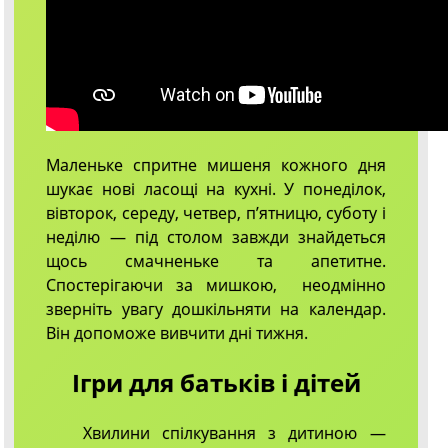
Маленьке спритне мишеня кожного дня
шукає нові ласощі на кухні. У понеділок,
вівторок, середу, четвер, п’ятницю, суботу і
неділю — під столом завжди знайдеться
щось смачненьке та апетитне.
Спостерігаючи за мишкою, неодмінно
зверніть увагу дошкільняти на календар.
Він допоможе вивчити дні тижня.
Ігри для батьків і дітей
Хвилини спілкування з дитиною —