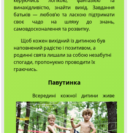
керуючись логікою, фантазією та
винахідливістю, знайти вихід. Завдання
батьків — любов’ю та ласкою підтримати
своє чадо на шляху до знань,
самовдосконалення та розвитку.
Щоб кожен вихідний із дитиною був
наповнений радістю і позитивом, а
родинні свята лишали за собою незабутні
спогади, пропонуємо проводити їх
граючись.
Павутинка
Всередині кожної дитини живе