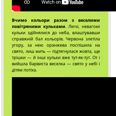
Вчимо кольори разом з веселими
повітряними кульками
. Легкі, невагомі
кульки здійнялися до неба, влаштувавши
справжній бал кольорів. Червона злетіла
угору, за нею оранжева поспішила на
свято, лиш мить — підтягнулася жовта, ще
трішки — й інші кульки вже тут-як-тут. От і
вийшла барвиста веселка — свято у небі і
дітям потіха.