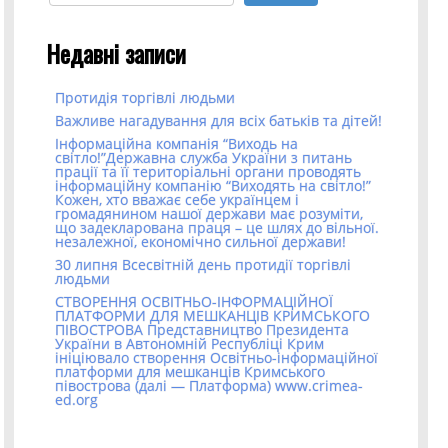
Недавні записи
Протидія торгівлі людьми
Важливе нагадування для всіх батьків та дітей!
Інформаційна компанія “Виходь на
світло!”Державна служба України з питань
прації та її територіальні органи проводять
інформаційну компанію “Виходять на світло!”
Кожен, хто вважає себе українцем і
громадянином нашої держави має розуміти,
що задекларована праця – це шлях до вільної.
незалежної, економічно сильної держави!
30 липня Всесвітній день протидії торгівлі
людьми
СТВОРЕННЯ ОСВІТНЬО-ІНФОРМАЦІЙНОЇ
ПЛАТФОРМИ ДЛЯ МЕШКАНЦІВ КРИМСЬКОГО
ПІВОСТРОВА Представництво Президента
України в Автономній Республіці Крим
ініціювало створення Освітньо-інформаційної
платформи для мешканців Кримського
півострова (далі — Платформа) www.crimea-
ed.org