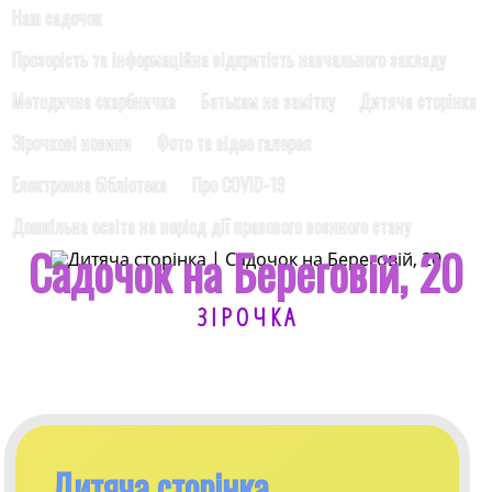
Наш садочок
Прозорість та інформаційна відкритість навчального закладу
Методична скарбничка
Батькам на замітку
Дитяча сторінка
Зірочкові новини
Фото та відео галерея
Електронна бібліотека
Про COVID-19
Дошкільна освіта на період дії правового воєнного стану
Садочок на Береговій, 20
З І Р О Ч К А
Дитяча сторінка