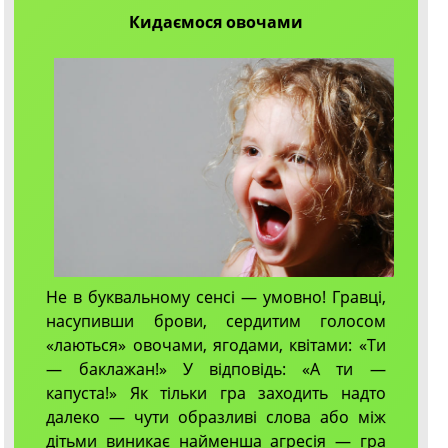
Кидаємося овочами
Не в буквальному сенсі — умовно! Гравці,
насупивши брови, сердитим голосом
«лаються» овочами, ягодами, квітами: «Ти
— баклажан!» У відповідь: «А ти —
капуста!» Як тільки гра заходить надто
далеко — чути образливі слова або між
дітьми виникає найменша агресія — гра