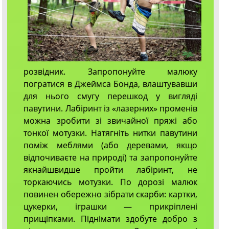
розвідник. Запропонуйте малюку
погратися в Джеймса Бонда, влаштувавши
для нього смугу перешкод у вигляді
павутини. Лабіринт із «лазерних» променів
можна зробити зі звичайної пряжі або
тонкої мотузки. Натягніть нитки павутини
поміж меблями (або деревами, якщо
відпочиваєте на природі) та запропонуйте
якнайшвидше пройти лабіринт, не
торкаючись мотузки. По дорозі малюк
повинен обережно зібрати скарби: картки,
цукерки, іграшки — прикріплені
прищіпками. Піднімати здобуте добро з