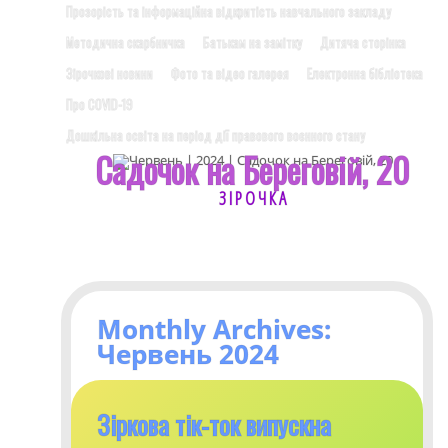
Прозорість та інформаційна відкритість навчального закладу
Методична скарбничка
Батькам на замітку
Дитяча сторінка
Зірочкові новини
Фото та відео галерея
Електронна бібліотека
Про COVID-19
Дошкільна освіта на період дії правового воєнного стану
Садочок на Береговій, 20
З І Р О Ч К А
Monthly Archives:
Червень 2024
Зіркова тік-ток випускна