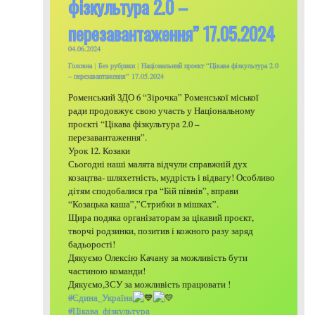
фізкультура 2.0 –
перезавантаження” 17.05.2024
04.06.2024
Головна
|
Без рубрики
|
Національний проєкт “Цікава фізкультура 2.0
– перезавантаження” 17.05.2024
Роменський ЗДО 6 “Зірочка” Роменської міської
ради продовжує свою участь у Національному
проєкті “Цікава фізкультура 2.0 –
перезавантаження”.
Урок 12. Козаки
Сьогодні наші малята відчули справжній дух
козацтва- шляхетність, мудрість і відвагу! Особливо
дітям сподобалися гра “Бій півнів”, вправи
“Козацька каша”,”Стрибки в мішках”.
Щира подяка організаторам за цікавий проєкт,
творчі родзинки, позитив і кожного разу заряд
бадьорості!
Дякуємо Олексію Качану за можливість бути
частиною команди!
Дякуємо,ЗСУ за можливість працювати !
#Єдина_Україна
#Цікава_фізкультура