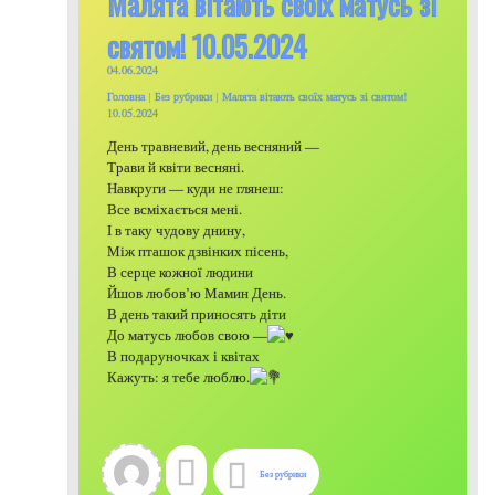
Малята вітають своїх матусь зі
святом! 10.05.2024
04.06.2024
Головна
|
Без рубрики
|
Малята вітають своїх матусь зі святом!
10.05.2024
День травневий, день весняний —
Трави й квіти весняні.
Навкруги — куди не глянеш:
Все всміхається мені.
І в таку чудову днину,
Між пташок дзвінких пісень,
В серце кожної людини
Йшов любов’ю Мамин День.
В день такий приносять діти
До матусь любов свою —
В подаруночках і квітах
Кажуть: я тебе люблю.
Без рубрики