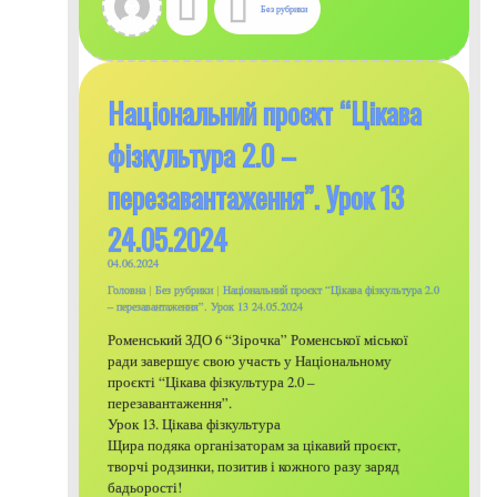
Без рубрики
Національний проєкт “Цікава
фізкультура 2.0 –
перезавантаження”. Урок 13
24.05.2024
04.06.2024
Головна
|
Без рубрики
|
Національний проєкт “Цікава фізкультура 2.0
– перезавантаження”. Урок 13 24.05.2024
Роменський ЗДО 6 “Зірочка” Роменської міської
ради завершує свою участь у Національному
проєкті “Цікава фізкультура 2.0 –
перезавантаження”.
Урок 13. Цікава фізкультура
Щира подяка організаторам за цікавий проєкт,
творчі родзинки, позитив і кожного разу заряд
бадьорості!