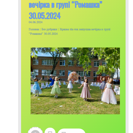
вечірка в групі “Ромашка”
30.05.2024
04.06.2024
Головна
|
Без рубрики
|
Зіркова тік-ток випускна вечірка в групі
“Ромашка” 30.05.2024