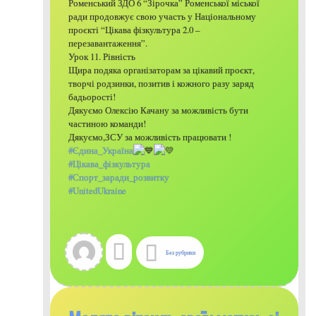
Роменський ЗДО 6 “Зірочка” Роменської міської
ради продовжує свою участь у Національному
проєкті “Цікава фізкультура 2.0 –
перезавантаження”.
Урок 11. Рівність
Щира подяка організаторам за цікавий проєкт,
творчі родзинки, позитив і кожного разу заряд
бадьорості!
Дякуємо Олексію Качану за можливість бути
частиною команди!
Дякуємо,ЗСУ за можливість працювати !
#Єдина_Україна
#Цікава_фізкультура
#Спорт_заради_розвитку
#UnitedUkraine
Без рубрики