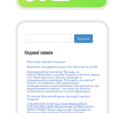
Пошук:
Недавні записи
Протидія торгівлі людьми
Важливе нагадування для всіх батьків та дітей!
Інформаційна компанія “Виходь на
світло!”Державна служба України з питань прації
та її територіальні органи проводять
інформаційну компанію “Виходять на світло!”
Кожен, хто вважає себе українцем і
громадянином нашої держави має розуміти, що
задекларована праця – це шлях до вільної.
незалежної, економічно сильної держави!
30 липня Всесвітній день протидії торгівлі
людьми
СТВОРЕННЯ ОСВІТНЬО-ІНФОРМАЦІЙНОЇ
ПЛАТФОРМИ ДЛЯ МЕШКАНЦІВ КРИМСЬКОГО
ПІВОСТРОВА Представництво Президента
України в Автономній Республіці Крим