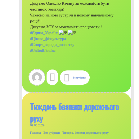
Дякуємо Олексію Качану за можливість бути
частиною команди!
Чекаємо на нові зустрічі в новому навчальному
році!!!
Дякуємо,ЗСУ за можливість працювати !
#Єдина_Україна
#Цікава_фізкультура
#Спорт_заради_розвитку
#UnitedUkraine
Без рубрики
Тиждень безпеки дорожнього
руху
04.06.2024
Головна
|
Без рубрики
|
Тиждень безпеки дорожнього руху