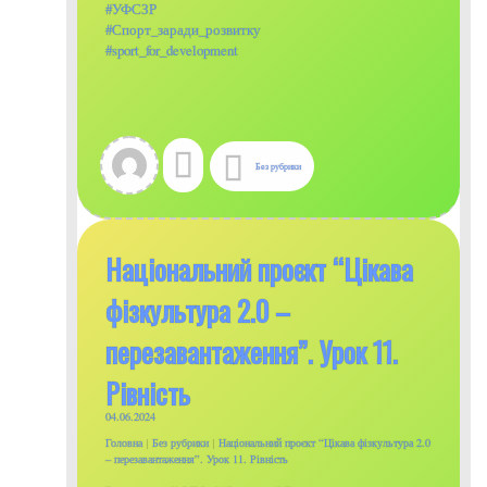
#УФСЗР
#Спорт_заради_розвитку
#sport_for_development
Без рубрики
Національний проєкт “Цікава
фізкультура 2.0 –
перезавантаження”. Урок 11.
Рівність
04.06.2024
Головна
|
Без рубрики
|
Національний проєкт “Цікава фізкультура 2.0
– перезавантаження”. Урок 11. Рівність