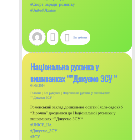
#Спорт_заради_розвитку
#UnitedUkraine
Без рубрики
Національна руханка у
вишиванках “”Дякуємо ЗСУ “
04.06.2024
Головна
|
Без рубрики
|
Національна руханка у вишиванках
“”Дякуємо ЗСУ “
Роменський заклад дошкільної освіти ( ясла-садок) 6
“Зірочка” доєднався до Національної руханки у
вишиванках “”Дякуємо ЗСУ “
#UNICE_UA
#Дякуємо_ЗСУ
#ЗСУ