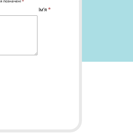
ля позначені
*
Ім’я
*