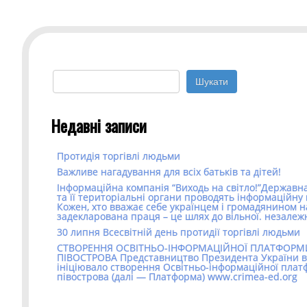
Пошук:
Недавні записи
Протидія торгівлі людьми
Важливе нагадування для всіх батьків та дітей!
Інформаційна компанія “Виходь на світло!”Державна
та її територіальні органи проводять інформаційну 
Кожен, хто вважає себе українцем і громадянином н
задекларована праця – це шлях до вільної. незалеж
30 липня Всесвітній день протидії торгівлі людьми
СТВОРЕННЯ ОСВІТНЬО-ІНФОРМАЦІЙНОЇ ПЛАТФОР
ПІВОСТРОВА Представництво Президента України в
ініціювало створення Освітньо-інформаційної пла
півострова (далі — Платформа) www.crimea-ed.org