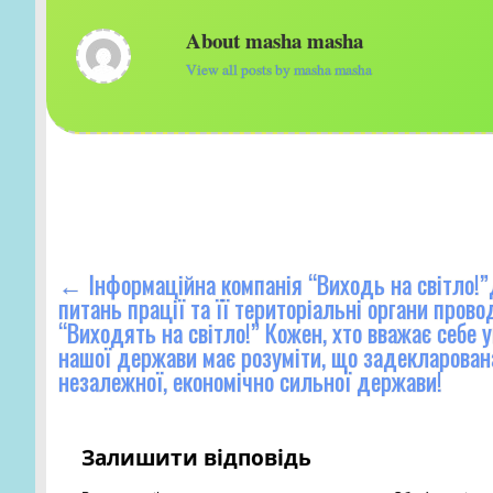
About masha masha
View all posts by masha masha
←
Інформаційна компанія “Виходь на світло!
питань прації та її територіальні органи пров
“Виходять на світло!” Кожен, хто вважає себе
нашої держави має розуміти, що задекларован
незалежної, економічно сильної держави!
Залишити відповідь