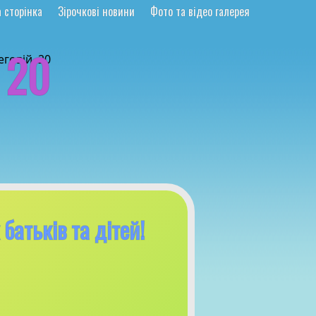
 сторінка
Зірочкові новини
Фото та відео галерея
 20
батьків та дітей!