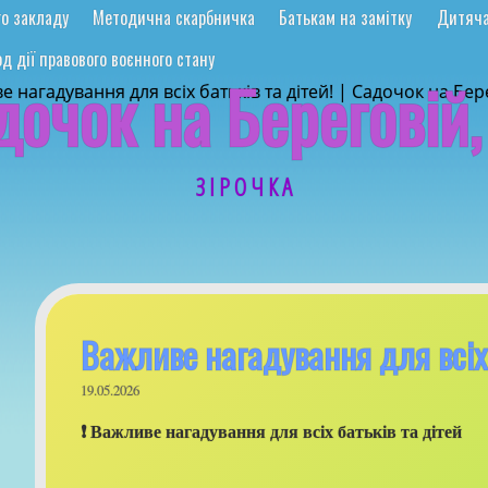
го закладу
Методична скарбничка
Батькам на замітку
Дитяча
д дії правового воєнного стану
дочок на Береговій,
З І Р О Ч К А
Важливе нагадування для всіх 
19.05.2026
❗ Важливе нагадування для всіх батьків та дітей