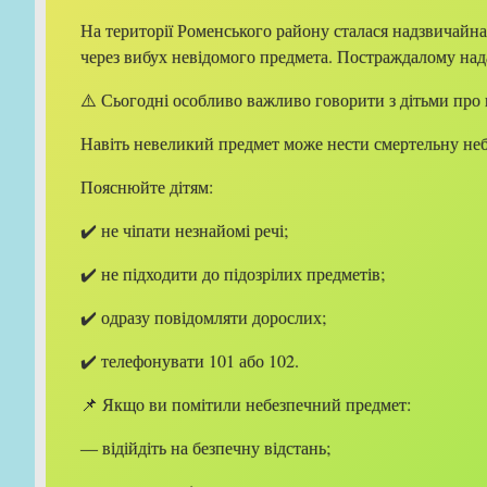
На території Роменського району сталася надзвичайн
через вибух невідомого предмета. Постраждалому над
⚠️ Сьогодні особливо важливо говорити з дітьми про 
Навіть невеликий предмет може нести смертельну неб
Пояснюйте дітям:
✔️ не чіпати незнайомі речі;
✔️ не підходити до підозрілих предметів;
✔️ одразу повідомляти дорослих;
✔️ телефонувати 101 або 102.
📌 Якщо ви помітили небезпечний предмет:
— відійдіть на безпечну відстань;