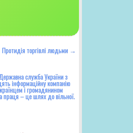
Протидія торгівлі людьми
→
”Державна служба України з
одять інформаційну компанію
 українцем і громадянином
а праця – це шлях до вільної.